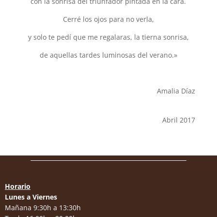
con la sonrisa del triunfador pintada en la cara.
Cerré los ojos para no verla,
y solo te pedí que me regalaras, la tierna sonrisa,
de aquellas tardes luminosas del verano.»
Amalia Díaz
Abril 2017
Horario
Lunes a Viernes
Mañana 9:30h a 13:30h