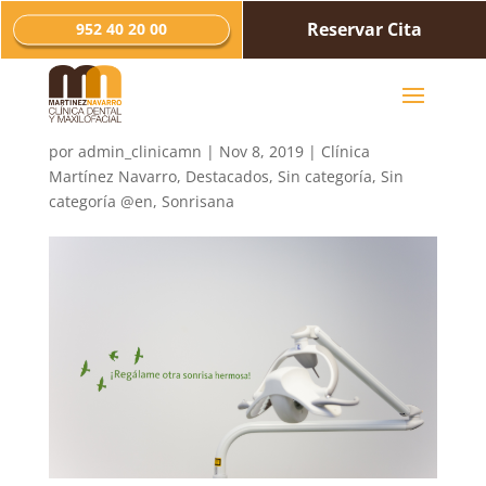
Reservar Cita
952 40 20 00
REGÁLAME UNA
SONRISA TIERNA
por
admin_clinicamn
|
Nov 8, 2019
|
Clínica
Martínez Navarro
,
Destacados
,
Sin categoría
,
Sin
categoría @en
,
Sonrisana