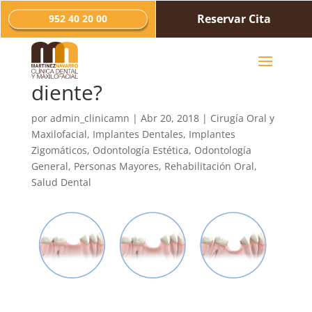
Reservar Cita
952 40 20 00
¿Qué le pasa el hueso
cuando se pierde un
diente?
por
admin_clinicamn
|
Abr 20, 2018
|
Cirugía Oral y
Maxilofacial
,
Implantes Dentales
,
Implantes
Zigomáticos
,
Odontología Estética
,
Odontología
General
,
Personas Mayores
,
Rehabilitación Oral
,
Salud Dental