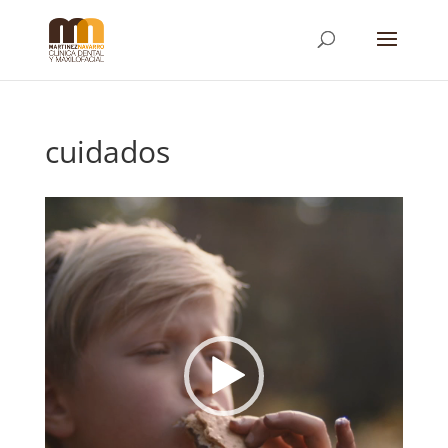
cuidados
Reproductor
de
vídeo