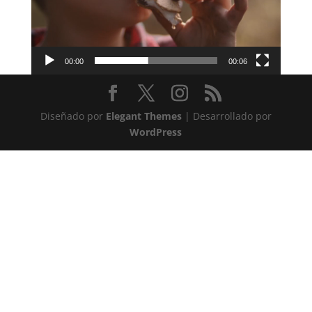
00:00
00:06
Diseñado por
Elegant Themes
| Desarrollado por
WordPress